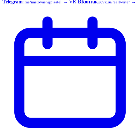
Telegram
→
VK
ВКонтакте
→
t.me/nastoyashijpisatel
vk.ru/reallwriter