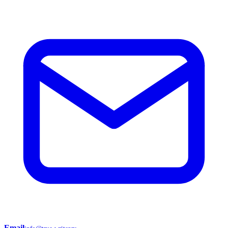
Email
→